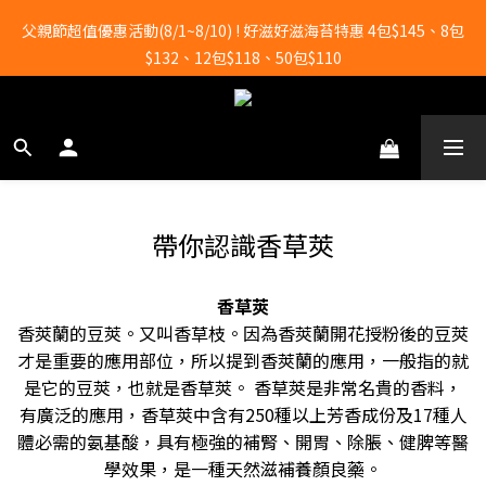
全店滿2000元即享免運！
父親節超值優惠活動(8/1~8/10) ! 好滋好滋海苔特惠 4包$145、8包
$132、12包$118、50包$110
全店滿2000元即享免運！
帶你認識香草莢
香草莢
香莢蘭的豆莢。又叫香草枝。因為香莢蘭開花授粉後的豆莢
才是重要的應用部位，所以提到香莢蘭的應用，一般指的就
是它的豆莢，也就是香草莢。 香草莢是非常名貴的香料，
有廣泛的應用，香草莢中含有250種以上芳香成份及17種人
體必需的氨基酸，具有極強的補腎、開胃、除脹、健脾等醫
學效果，是一種天然滋補養顏良藥。