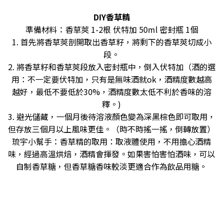
DIY香草精
準備材料：香草莢 1-2根 伏特加 50ml 密封瓶 1個
1. 首先將香草莢剖開取出香草籽，將剩下的香草莢切成小
段。
2. 將香草籽和香草莢段放入密封瓶中，倒入伏特加（酒的選
用：不一定要伏特加，只有是無味酒就ok，酒精度數越高
越好，最低不要低於30%，酒精度數太低不利於香味的溶
釋。)
3. 避光儲藏，一個月後待溶液顏色變為深黑棕色即可取用，
但存放三個月以上風味更佳。（時不時搖一搖，倒轉放置）
琉宇小幫手：香草精的取用：取液體使用，不用擔心酒精
味，經過高溫烘焙，酒精會揮發。如果害怕害怕酒味，可以
自制香草糖，但香草糖香味較淡更適合作為飲品用糖。