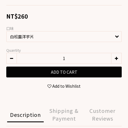
NT$260
口味
Quantity
ADD TO CART
Add to Wishlist
Shipping &
Customer
Description
Payment
Reviews