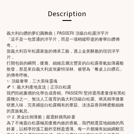
Description
義大利白鑽的夢幻圓舞曲｜PASSERI 頂級白松露洋芋片
「這不是一包普通的洋芋片，而是一場稍縱即逝的奢華白鑽傳
奇。」
當義大利百年松露家族的傳承工藝，遇上金黃酥脆的現切洋芋
片，
打開包裝的瞬間，優雅、細緻且層次豐富的白松露香氣如薄霧般
散發，那是來自義大利皮埃蒙特深林、被譽為「餐桌上白鑽石」
的傳奇呼喚。
✨ 頂級奢華．三大美味靈魂
🍂 1. 義大利產地直送｜正宗白松露
我們拒絕廉價的化學合成香精。PASSERI 堅持選用產量僅有黑松
露幾分之一、無法人工復育的義大利頂級白松露。將其精準微量
研磨入味，完美捕捉白松露獨有的蕈菇、淡淡蒜香與蜂蜜般細緻
的貴族氣息。
🥔 2. 黃金比例薄脆｜嚴選鮮摘馬鈴薯
為了不掩蓋白松露極其優雅內斂的香氣，我們精選質地細緻的馬
鈴薯，以精準控溫工藝炸至輕盈透薄。每一片都擁有如絲綢般完