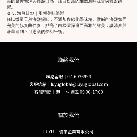
美的金黃色澤與輕脆口感，讓白松露的細緻風味在舌尖輕盈跳
躍。
🧂 3. 海鹽焙炒｜引領美味浪潮
僅以微量天然海鹽提味，不添加多餘化學味精。微鹹的海鹽如同
完美的協奏曲伴奏，點亮了白松露深邃而高雅的鮮美，讓清爽與
奢華達到不可思議的夢幻平衡。
聯絡我們
聯絡客服｜07-6936953
客服信箱｜luyuglobal@luyuglobal.com
客服時間｜週一 ～ 週五 09:00-17:00
關於我們
LUYU ｜琉宇企業有限公司