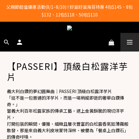
全店滿2000元即享免運！
父親節超值優惠活動(8/1~8/10) ! 好滋好滋海苔特惠 4包$145、8包
$132、12包$118、50包$110
全店滿2000元即享免運！
【PASSERI】頂級白松露洋芋
片
義大利白鑽的夢幻圓舞曲｜PASSERI 頂級白松露洋芋片
「這不是一包普通的洋芋片，而是一場稍縱即逝的奢華白鑽傳
奇。」
當義大利百年松露家族的傳承工藝，遇上金黃酥脆的現切洋芋
片，
打開包裝的瞬間，優雅、細緻且層次豐富的白松露香氣如薄霧般
散發，那是來自義大利皮埃蒙特深林、被譽為「餐桌上白鑽石」
的傳奇呼喚。