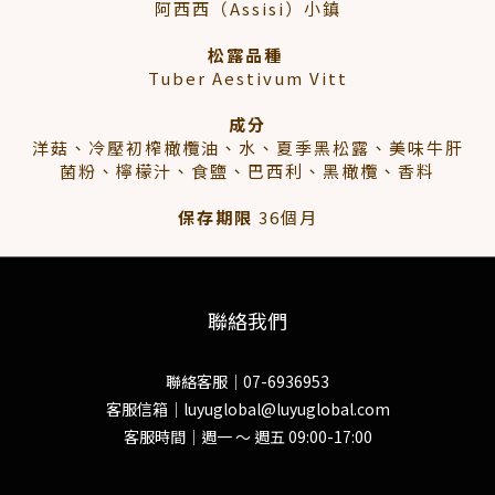
阿西西（Assisi）小鎮
松露品種
Tuber Aestivum Vitt
成分
洋菇、冷壓初榨橄欖油、水、夏季黑松露、美味牛肝
菌粉、檸檬汁、食鹽、巴西利、黑橄欖、香料
保存期限
36個月
聯絡我們
聯絡客服｜07-6936953
客服信箱｜luyuglobal@luyuglobal.com
客服時間｜週一 ～ 週五 09:00-17:00