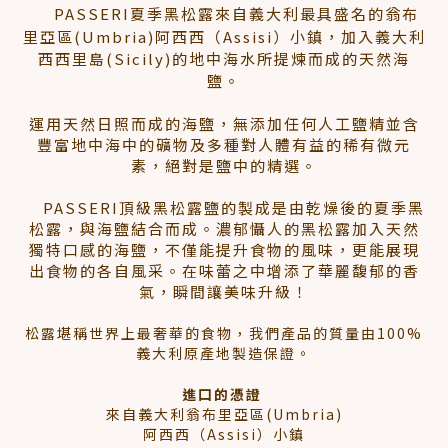
PASSERI夏季黑松露來自義大利最具盛名的翁布
里亞區(Umbria)阿西西（Assisi）小鎮，加入義大利
西西里島(Sicily)的地中海水所提煉而成的天然海
鹽。
運用天然日照而成的海鹽，無添加任何人工鹽精並含
豐富地中海中的礦物及多種對人體有益的稀有微元
素，絕對是鹽中的精選。
PASSERI頂級黑松露鹽的製成是由乾燥後的夏季黑
松露，與海鹽結合而成。濃郁懾人的黑松露加入天然
獨特口感的海鹽，不僅能提升食物的風味，更能展現
出食物的各自風采。在味蕾之中增添了華麗馥郁的香
氣，瞬間讓美味升級！
松露堪稱世界上最奢華的食物，我們產品的質量由100%
義大利原產地製造保證。
進口的憑證
來自義大利翁布里亞區(Umbria)
阿西西（Assisi）小鎮