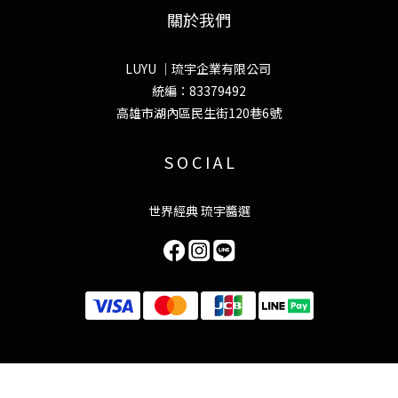
關於我們
LUYU ｜琉宇企業有限公司
統編：83379492
高雄市湖內區民生街120巷6號
S O C I A L
世界經典 琉宇醬選