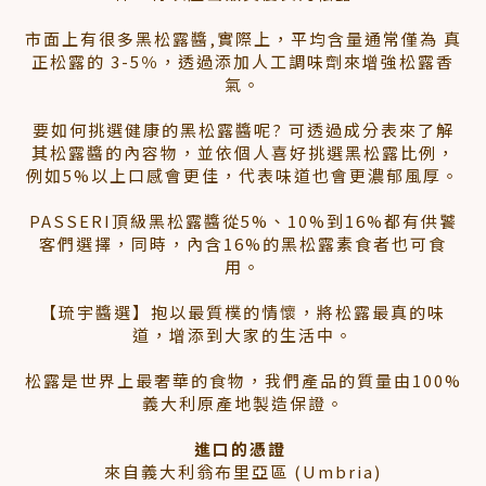
市面上有很多黑松露醬,實際上，平均含量通常僅為 真
正松露的 3-5％，透過添加人工調味劑來增強松露香
氣。
要如何挑選健康的黑松露醬呢? 可透過成分表來了解
其松露醬的內容物，並依個人喜好挑選黑松露比例，
例如5%以上口感會更佳，代表味道也會更濃郁風厚。
PASSERI頂級黑松露醬從5%、10%到16%都有供饕
客們選擇，同時，內含16%的黑松露素食者也可食
用。
【琉宇醬選】抱以最質樸的情懷，將松露最真的味
道，增添到大家的生活中。
松露是世界上最奢華的食物，我們產品的質量由100%
義大利原產地製造保證。
進口的憑證
來自義大利翁布里亞區 (Umbria)