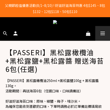
全店滿2000元即享免運！
父親節超值優惠活動(8/1~8/10) ! 好滋好滋海苔特惠 4包$145、8包
$132、12包$118、50包$110
全店滿2000元即享免運！
【PASSERI】黑松露橄欖油
+黑松露鹽+黑松露醬 贈送海苔
6包(任選)
【PASSERI】黑松露橄欖油250ml +黑松露鹽100g + 黑松露醬
130g。
活動期間：再送海苔6包（任選口味，口味請備註）
好滋好滋海苔口味：原味、椒鹽、梅子、哇沙米。
為確保您能收到喜歡的口味，下單時請務必於訂單備註欄填寫欲