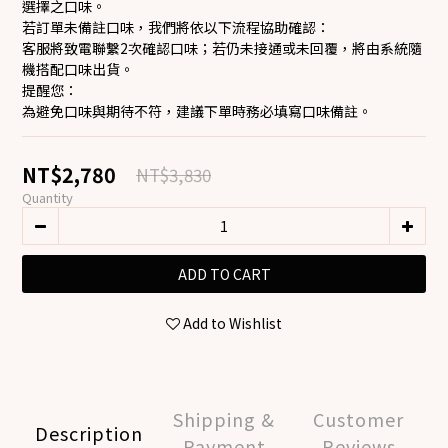
選擇之口味。
若訂單未備註口味，我們將依以下流程協助確認：
客服將致電聯繫2次確認口味；若仍未接通或未回覆，將由系統隨
機搭配口味出貨。
提醒您：
為避免口味與期待不符，建議下單時務必填寫口味備註。
NT$2,780
NT$3,830
Quantity
ADD TO CART
Add to Wishlist
Shipping &
Customer
Description
Payment
Reviews