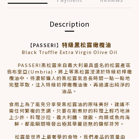
Description
特級黑松露橄欖油
【PASSERI】
Black Truffle Extra Virgin Olive Oil
PASSERI黑松露來自義大利最具盛名的松露產區
翁布里亞(Umbria)，將上等黑松露浸漬於特級初榨橄
欖油中，待濃郁懾人的黑松露氣息長時間一點一點地
完整萃取，注入特級初搾橄欖油後，再過濾出純淨的
油品。
食用上為了能充分享受黑松露油的原味美好，建議不
需任何繁複的烹調，只要在剛煮好的料理上輕巧地淋
上少許，料理沙拉、義大利麵、燉飯、肉類或魚肉海
鮮，都能瞬間噴發出極其華麗迷魅的馥郁芬芳。
松露是世界上最奢華的食物，我們產品的質量由