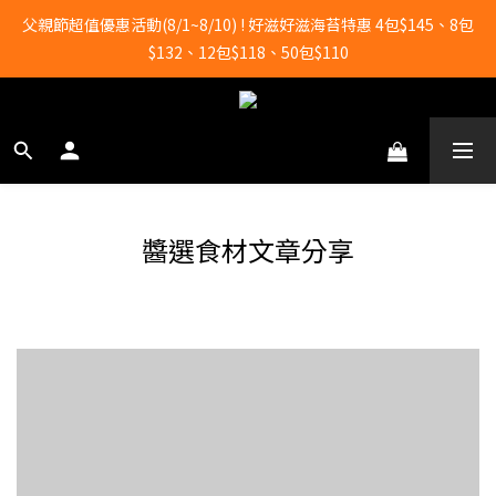
全店滿2000元即享免運！
父親節超值優惠活動(8/1~8/10) ! 好滋好滋海苔特惠 4包$145、8包
$132、12包$118、50包$110
全店滿2000元即享免運！
醬選食材文章分享