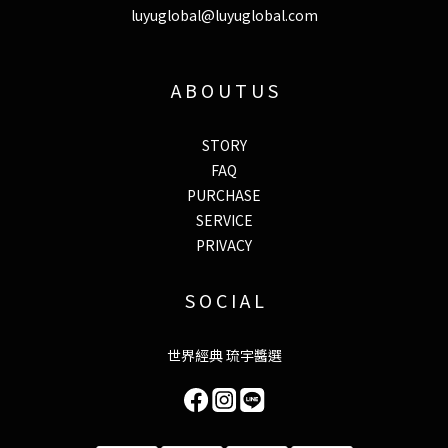
luyuglobal@luyuglobal.com
A B O U T U S
STORY
FAQ
PURCHASE
SERVICE
PRIVACY
S O C I A L
世界經典 琉宇醬選